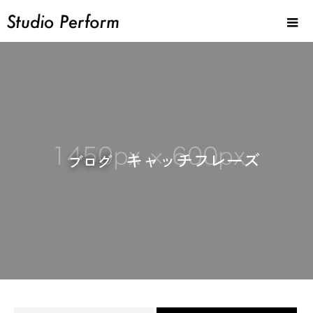
キ
ャ
ッ
チ
フ
レ
ー
ズ
ブログ